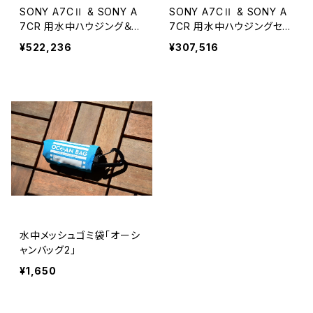
SONY A7CⅡ & SONY A
SONY A7CⅡ & SONY A
7CR 用水中ハウジング＆A
7CR 用水中ハウジングセッ
OI UCS-Q1iストロボ2灯セ
ト
¥522,236
¥307,516
ット
水中メッシュゴミ袋「オーシ
ャンバッグ2」
¥1,650